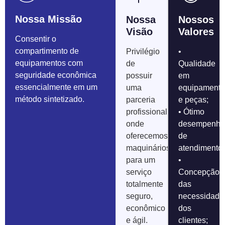
Nossa Missão
Nossa
Nossos
Visão
Valores
Consentir o
compartimento de
Privilégio
•
equipamentos com
de
Qualidade
seguridade econômica
possuir
em
essencialmente em um
uma
equipamento
método sintetizado.
parceria
e peças;
profissional
• Ótimo
onde
desempenho
oferecemos
de
maquinários
atendimentos
para um
•
serviço
Concepção
totalmente
das
seguro,
necessidade
econômico
dos
e ágil.
clientes;